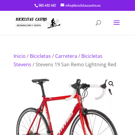
985 482 462
info@bicicletascastro.es
Inicio
/
Bicicletas
/
Carretera
/
Bicicletas
Stevens
/ Stevens 19 San Remo Lightning Red