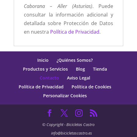
Caborana – Aller (Asturias)
. Puede
consultar la información adicional y
detallada sobre Protección de Datos
en nuestra
Política de Privacidad
.
Inicio
¿Quiénes Somos?
Productos y Servicios
Blog
Tienda
Contacto
Aviso Legal
Política de Privacidad
Política de Cookies
Personalizar Cookies
© Copyright - Bicicletas Castro
info@bicicletascastro.es