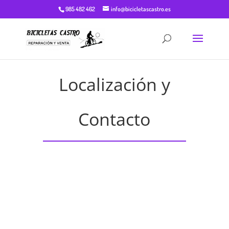
985 482 462
info@bicicletascastro.es
Localización y
Contacto