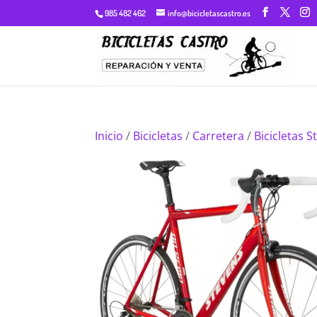
985 482 462
info@bicicletascastro.es
Inicio
/
Bicicletas
/
Carretera
/
Bicicletas 