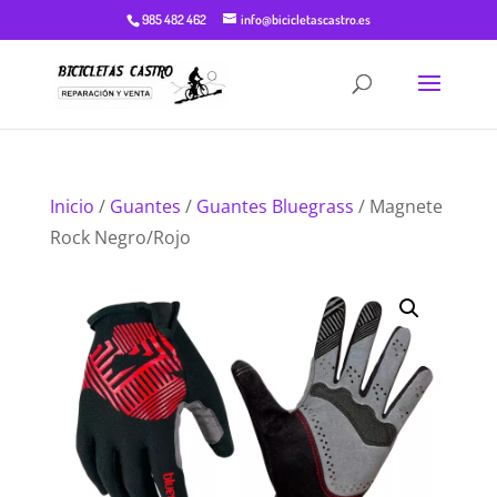
985 482 462
info@bicicletascastro.es
Inicio
/
Guantes
/
Guantes Bluegrass
/ Magnete
Rock Negro/Rojo