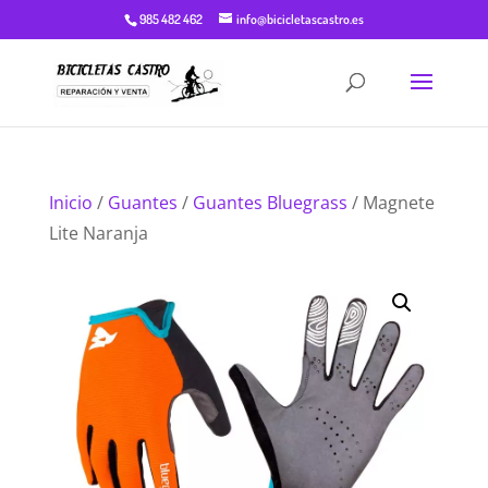
985 482 462
info@bicicletascastro.es
Inicio
/
Guantes
/
Guantes Bluegrass
/ Magnete
Lite Naranja