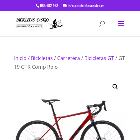
985 482 462
info@bicicletascastro.es
Inicio
/
Bicicletas
/
Carretera
/
Bicicletas GT
/ GT
19 GTR Comp Rojo