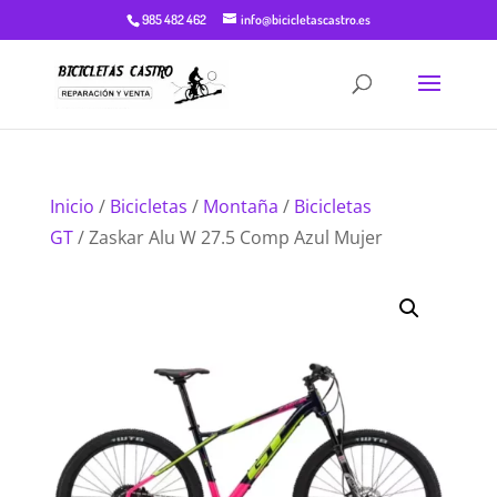
985 482 462
info@bicicletascastro.es
Inicio
/
Bicicletas
/
Montaña
/
Bicicletas
GT
/ Zaskar Alu W 27.5 Comp Azul Mujer