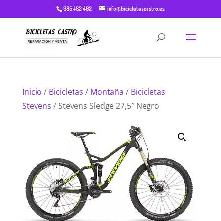
985 482 462
info@bicicletascastro.es
Inicio
/
Bicicletas
/
Montaña
/
Bicicletas
Stevens
/ Stevens Sledge 27,5″ Negro