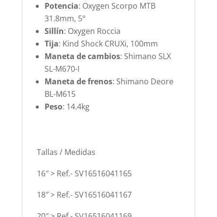
Potencia
: Oxygen Scorpo MTB
31.8mm, 5°
Sillín
: Oxygen Roccia
Tija
: Kind Shock CRUXi, 100mm
Maneta de cambios
: Shimano SLX
SL-M670-I
Maneta de frenos
: Shimano Deore
BL-M615
Peso
: 14.4kg
Tallas / Medidas
16″ > Ref.- SV16516041165
18″ > Ref.- SV16516041167
20″ > Ref.- SV16516041169