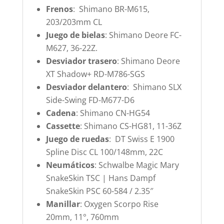
Frenos
: Shimano BR-M615,
203/203mm CL
Juego de bielas
: Shimano Deore FC-
M627, 36-22Z.
Desviador trasero
: Shimano Deore
XT Shadow+ RD-M786-SGS
Desviador delantero
: Shimano SLX
Side-Swing FD-M677-D6
Cadena
: Shimano CN-HG54
Cassette
: Shimano CS-HG81, 11-36Z
Juego de ruedas
: DT Swiss E 1900
Spline Disc CL 100/148mm, 22C
Neumáticos
: Schwalbe Magic Mary
SnakeSkin TSC | Hans Dampf
SnakeSkin PSC 60-584 / 2.35″
Manillar
: Oxygen Scorpo Rise
20mm, 11°, 760mm