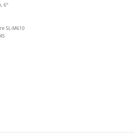
, 6°
re SL-M610
45