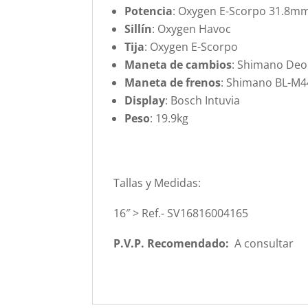
Potencia
: Oxygen E-Scorpo 31.8mm
Sillín
: Oxygen Havoc
Tija
: Oxygen E-Scorpo
Maneta de cambios
: Shimano Deo
Maneta de frenos
: Shimano BL-M4
Display
: Bosch Intuvia
Peso
: 19.9kg
Tallas y Medidas:
16″ > Ref.- SV16816004165
P.V.P. Recomendado:
A consultar