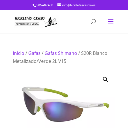
985 482 462
info@bicicletascastro.es
Inicio
/
Gafas
/
Gafas Shimano
/ S20R Blanco
Metalizado/Verde 2L V15