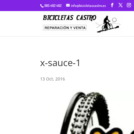
985 482 462
info@bicicletascastro.es
x-sauce-1
13 Oct, 2016